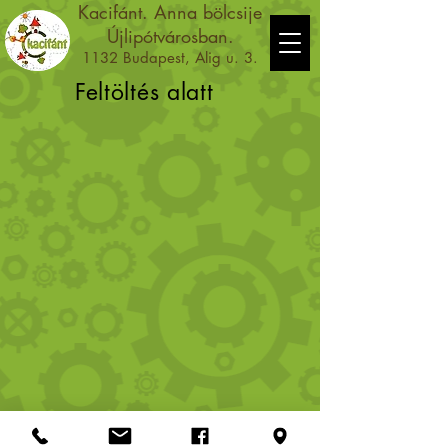
Kacifánt. Anna bölcsije
Újlipótvárosban.
1132 Budapest, Alig u. 3.
Feltöltés alatt