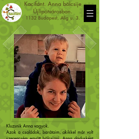
Kacifánt. Anna bölcsije
Újlipótvárosban.
1132 Budapest, Alig u. 3.
Kluzsnik Anna vagyok.
Azok a családok, barátaim, akikkel már volt
szerencsém együtt bölcsizni, Anna dadusként