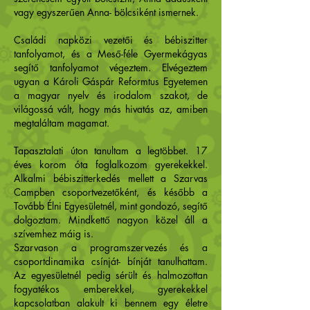
vagy egyszerűen Anna- bölcsiként ismernek.
Családi napközi vezetői és bébiszitter
tanfolyamot, és a Meső-féle Gyermekágyas
segítő tanfolyamot végeztem. Elvégeztem
ugyan a Károli Gáspár Reformtus Egyetemen
a magyar nyelv és irodalom szakot, de
világossá vált, hogy más hivatás az, amiben
megtaláltam magamat.
Tapasztalati úton tanultam a legtöbbet.
17
éves korom óta foglalkozom gyerekekkel.
Alkalmi bébiszitterkedés mellett a Szarvas
Campben csoportvezetőként, és később a
Tovább Élni Egyesületnél, mint gondozó, segítő
dolgoztam. Mindkettő nagyon közel áll a
szívemhez máig is.
Szarvason a programszervezés és a
csoportdinamika csínját- bínját tanulhattam.
Az egyesületnél pedig sérült és halmozottan
fogyatékos emberekkel, gyerekekkel
kapcsolatban alakult ki bennem egy életre