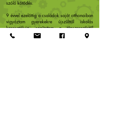
szóló kötődés.
9 évvel ezelőttig a családok saját otthonaiban
vigyáztam gyerekekre újszülttől iskolás
korosztályig, segítettem a tápszerezéstől
kezdve a házi feladat írásáig bármiben.
Igyekeztem segíteni a szülőknek a felmerülő
fizikai, logisztikai- praktikus és lelki helyzetek
megoldásában.
9 éve ugyanezt folytatom a saját lakásomban.
Évek során 5 albérleten át vándorolt a
lakásbölcsi. Mindig az aktuális lakást tettem
otthonossá és befogadóvá több kisgyerek
számára. Egy napon 2-3-4 kisgyerekre
vigyáztam, általában 7-8 hónapos kortól
óvodáskorig.
9 év után 2020-ban állandó helye lesz a
bölcsinek, amit köszönhetek egy sorsszerű
találkozásnak a Kacifánt bölcsi eddigi
tulajdonosaival, barátaimmal, több szerencsés