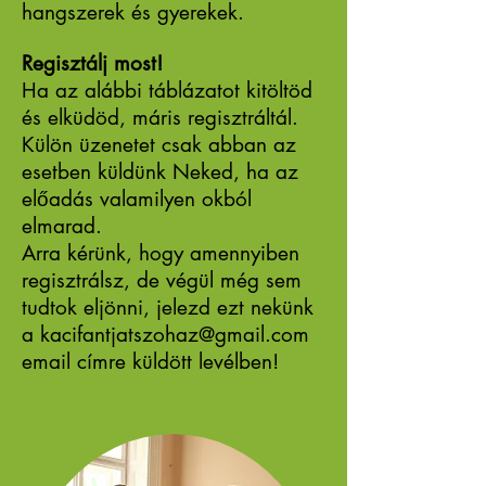
hangszerek és gyerekek.
Regisztálj most!
Ha az alábbi táblázatot kitöltöd
és elküdöd, máris regisztráltál.
Külön üzenetet csak abban az
esetben küldünk Neked, ha az
előadás valamilyen okból
elmarad.
Arra kérünk, hogy amennyiben
regisztrálsz, de végül még sem
tudtok eljönni, jelezd ezt nekünk
a
kacifantjatszohaz@gmail.com
email címre küldött levélben!