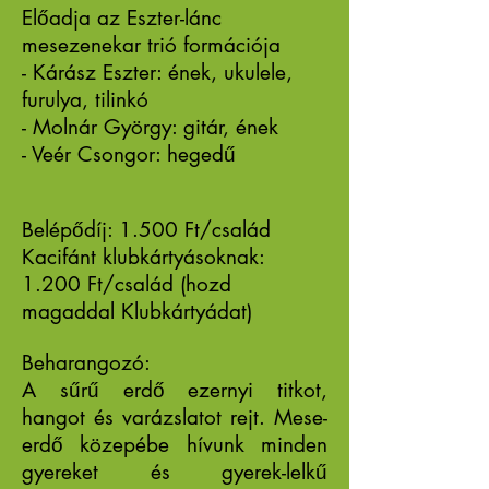
Előadja az Eszter-lánc
mesezenekar trió formációja
- Kárász Eszter: ének, ukulele,
furulya, tilinkó
- Molnár György: gitár, ének
- Veér Csongor: hegedű
Belépődíj: 1.500 Ft/család
Kacifánt klubkártyásoknak:
1.200 Ft/család (hozd
magaddal Klubkártyádat)
Beharangozó:
A sűrű erdő ezernyi titkot,
hangot és varázslatot rejt. Mese-
erdő közepébe hívunk minden
gyereket és gyerek-lelkű