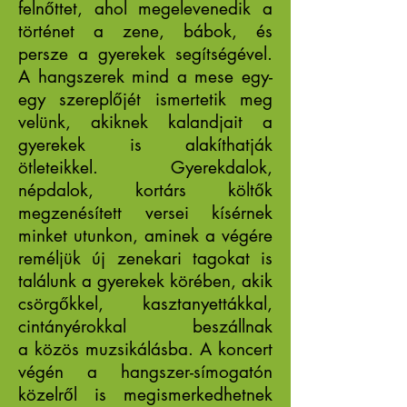
felnőttet, ahol megelevenedik a
történet a zene, bábok, és
persze a gyerekek segítségével.
A hangszerek mind a mese egy-
egy szereplőjét ismertetik meg
velünk, akiknek kalandjait a
gyerekek is alakíthatják
ötleteikkel. Gyerekdalok,
népdalok, kortárs költők
megzenésített versei kísérnek
minket utunkon, aminek a végére
reméljük új zenekari tagokat is
találunk a gyerekek körében, akik
csörgőkkel, kasztanyettákkal,
cintányérokkal beszállnak
a közös muzsikálásba. A koncert
végén a hangszer-símogatón
közelről is megismerkedhetnek