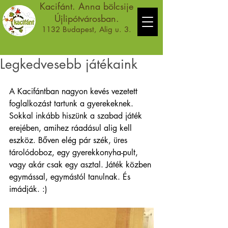
Kacifánt. Anna bölcsije
Újlipótvárosban.
1132 Budapest, Alig u. 3.
Legkedvesebb játékaink
A Kacifántban nagyon kevés vezetett 
foglalkozást tartunk a gyerekeknek. 
Sokkal inkább hiszünk a szabad játék 
erejében, amihez ráadásul alig kell 
eszköz. Bőven elég pár szék, üres 
tárolódoboz, egy gyerekkonyha-pult, 
vagy akár csak egy asztal. Játék közben 
egymással, egymástól tanulnak. És 
imádják. :)