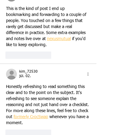
This is the kind of post I end up 
bookmarking and forwarding to a couple of 
people. You touched on a few things that 
rarely get discussed but make a real 
difference in practice. Some extra examples 
and notes live over at 
nexusmutual
 if you'd 
like to keep exploring.
Kedvelés
Válasz
kim_72530
júl. 02.
Honestly refreshing to read something this 
clear and to the point on the subject. It's 
refreshing to see someone explain the 
reasoning and not just hand over a checklist. 
For more along these lines, feel free to check 
out 
formerly CrocSwap
 whenever you have a 
moment.
Kedvelés
Válasz