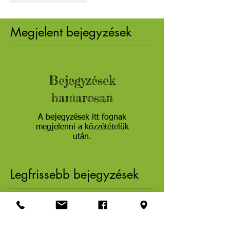
Megjelent bejegyzések
Bejegyzések
hamarosan
A bejegyzések itt fognak
megjelenni a közzétételük
után.
Legfrissebb bejegyzések
Legkedvesebb játékaink