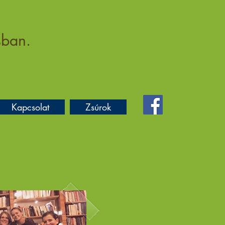
sban.
Kapcsolat
Zsúrok