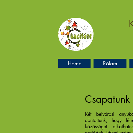
K
Home
Rólam
Csapatunk
Két belvárosi anyu
döntöttünk, hogy lét
közösséget alkothat
családok. Idővel aztán