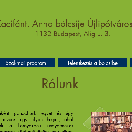
acifánt. Anna bölcsije Újlipótváro
1132 Budapest, Alig u. 3.
Szakmai program
Jelentkezés a bölcsibe
Rólunk
kaként gondoltunk egyet és úgy
rehozunk egy olyan helyet, ahol
nak a környékbeli kisgyermekes
 magunk köré gyűjtöttünk egy lelkes,