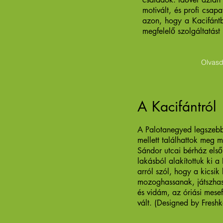
motivált, és profi csap
azon, hogy a Kacifánt
megfelelő szolgáltatást
Olvasd
A Kacifántról
A Palotanegyed legszeb
mellett találhattok meg 
Sándor utcai bérház első
lakásból alakítottuk ki a
arról szól, hogy a kicsi
mozoghassanak, játszhas
és vidám, az óriási mese
vált. (Designed by Freshk