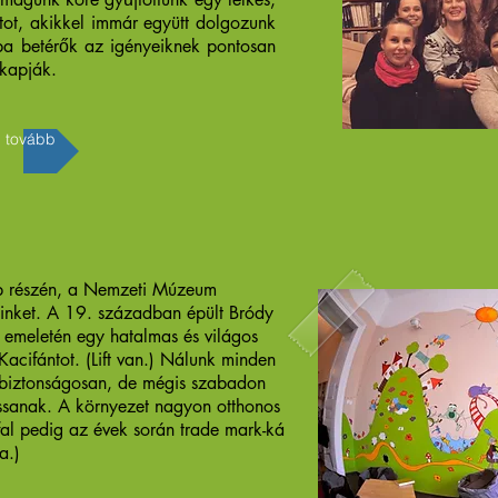
atot, akikkel immár együtt dolgozunk
ba betérők az igényeiknek pontosan
 kapják.
 tovább
b részén, a Nemzeti Múzeum
minket. A 19. században épült Bródy
 emeletén egy hatalmas és világos
 Kacifántot. (Lift van.) Nálunk minden
k biztonságosan, de mégis szabadon
sanak. A környezet nagyon otthonos
fal pedig az évek során trade mark-ká
a.)